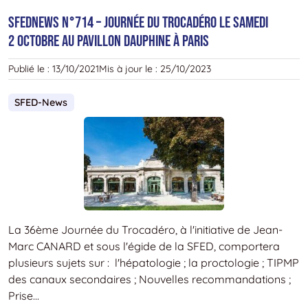
–
SFEDNEWS N°714 – Journée du Trocadéro le samedi
L
2 octobre au Pavillon Dauphine à Paris
W
d
Publié le :
13/10/2021
Mis à jour le :
25/10/2023
l
S
SFED-News
:
é
n
:
le
j
7
o
La 36ème Journée du Trocadéro, à l'initiative de Jean-
à
Marc CANARD et sous l'égide de la SFED, comportera
1
plusieurs sujets sur : l'hépatologie ; la proctologie ; TIPMP
des canaux secondaires ; Nouvelles recommandations ;
Prise...