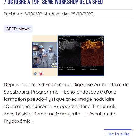
7 octobre à 19h 3ème Workshop de la SFED
:
i
Publié le :
13/10/2021
Mis à jour le :
25/10/2023
e
a
SFED-News
p
l
p
Depuis le Centre d'Endoscopie Digestive Ambulatoire de
Strasbourg. Programme - Echo-endoscopie d'une
formation pseudo-kystique avec image nodulaire
: Opérateurs : Jérôme Huppertz et Irina Tchoumak.
Anesthésiste : Sandrine Marguerite - Prévention de
l'hypoxémie...
S
Lire la suite