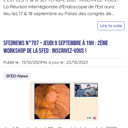
v
La Réunion Interrégionale d'Endoscopie de l'Est aura
in
lieu les 17 & 18 septembre au Palais des congrès de...
!
S
Lire la suite
N
–
SFEDNEWS N°707 – Jeudi 9 septembre à 19h : 2ème
R
Workshop de la SFED : Inscrivez-vous !
in
r
Publié le :
13/10/2021
Mis à jour le :
25/10/2023
d
d
SFED-News
l’
l
1
&
1
s
2
: