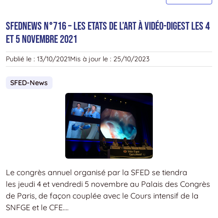
n
–
SFEDNews n°716 – Les Etats de l’Art à Vidéo-Digest les 4
I
et 5 novembre 2021
v
vi
Publié le :
13/10/2021
Mis à jour le :
25/10/2023
!!!
J
SFED-News
7
1
3
W
l
S
Le congrès annuel organisé par la SFED se tiendra
les jeudi 4 et vendredi 5 novembre au Palais des Congrès
de Paris, de façon couplée avec le Cours intensif de la
SNFGE et le CFE....