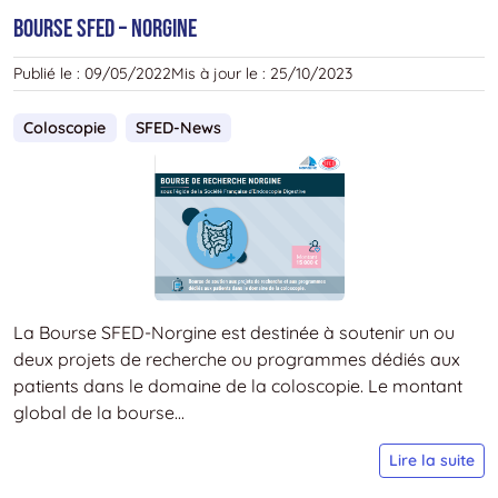
d
BOURSE SFED – NORGINE
l
S
Publié le :
09/05/2022
Mis à jour le :
25/10/2023
e
d
Coloscopie
SFED-News
l
S
La Bourse SFED-Norgine est destinée à soutenir un ou
deux projets de recherche ou programmes dédiés aux
patients dans le domaine de la coloscopie. Le montant
global de la bourse...
B
Lire la suite
S