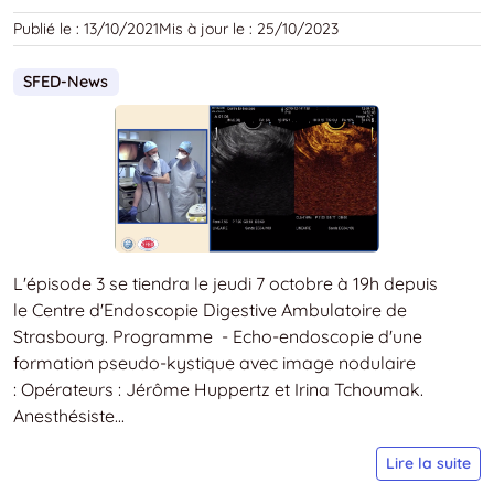
«
Publié le :
13/10/2021
Mis à jour le :
25/10/2023
L
q
SFED-News
d
l’
d
S
C
2
s
p
L'épisode 3 se tiendra le jeudi 7 octobre à 19h depuis
s
le Centre d'Endoscopie Digestive Ambulatoire de
»
Strasbourg. Programme - Echo-endoscopie d'une
formation pseudo-kystique avec image nodulaire
: Opérateurs : Jérôme Huppertz et Irina Tchoumak.
Anesthésiste...
S
Lire la suite
N