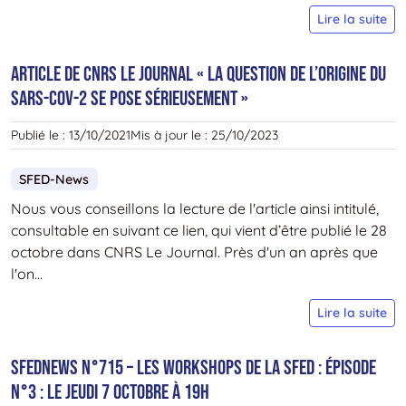
S
Lire la suite
n
–
Article de CNRS Le Journal « La question de l’origine du
L
SARS-CoV-2 se pose sérieusement »
E
d
Publié le :
13/10/2021
Mis à jour le :
25/10/2023
l’
à
SFED-News
V
Nous vous conseillons la lecture de l'article ainsi intitulé,
D
consultable en suivant ce lien, qui vient d’être publié le 28
l
octobre dans CNRS Le Journal. Près d'un an après que
4
l'on...
e
5
Ar
Lire la suite
n
d
2
C
SFEDNEWS N°715 – Les Workshops de la SFED : épisode
L
n°3 : le jeudi 7 octobre à 19h
J