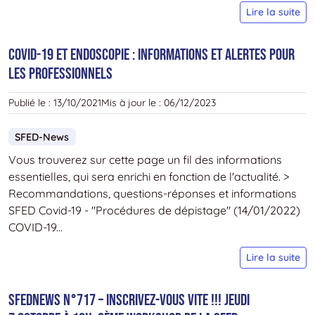
M
Lire la suite
t
e
COVID-19 et endoscopie : informations et alertes pour
d
les professionnels
l
r
Publié le :
13/10/2021
Mis à jour le :
06/12/2023
d
g
SFED-News
e
Vous trouverez sur cette page un fil des informations
l
essentielles, qui sera enrichi en fonction de l'actualité. >
1
Recommandations, questions-réponses et informations
e
SFED Covid-19 - "Procédures de dépistage" (14/01/2022)
1
COVID-19...
m
2
C
Lire la suite
1
e
SFEDNews n°717 – Inscrivez-vous vite !!! Jeudi
e