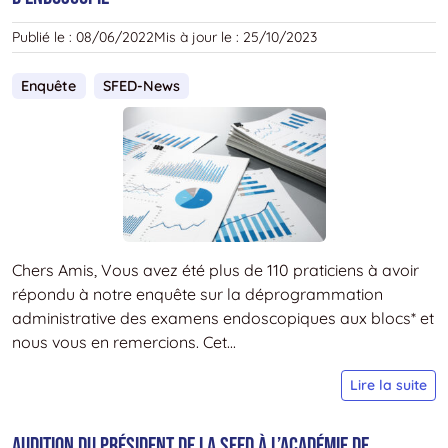
D
C
Publié le :
08/06/2022
Mis à jour le :
25/10/2023
I
2
Enquête
SFED-News
Chers Amis, Vous avez été plus de 110 praticiens à avoir
répondu à notre enquête sur la déprogrammation
administrative des examens endoscopiques aux blocs* et
nous vous en remercions. Cet...
R
Lire la suite
D
L
AUDITION DU PRÉSIDENT DE LA SFED À L’ACADÉMIE DE