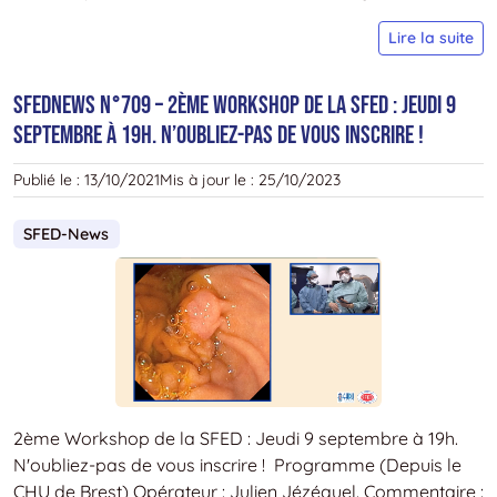
D
S
2
Lire la suite
N
–
SFEDNEWS N°709 – 2ème Workshop de la SFED : Jeudi 9
L
septembre à 19h. N’oubliez-pas de vous inscrire !
D
d
Publié le :
13/10/2021
Mis à jour le :
25/10/2023
S
d
SFED-News
f
p
l
n
s
“
G
l
2ème Workshop de la SFED : Jeudi 9 septembre à 19h.
d
N'oubliez-pas de vous inscrire ! Programme (Depuis le
V
CHU de Brest) Opérateur : Julien Jézéquel. Commentaire :