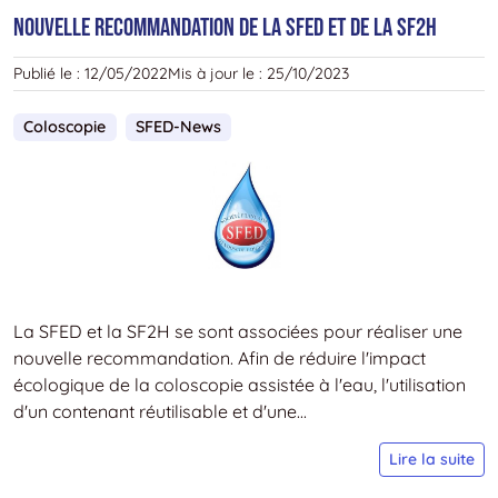
P
Nouvelle recommandation de la SFED et de la SF2H
D
L
Publié le :
12/05/2022
Mis à jour le :
25/10/2023
S
À
Coloscopie
SFED-News
L
D
M
S
L
F
E
E
La SFED et la SF2H se sont associées pour réaliser une
nouvelle recommandation. Afin de réduire l'impact
écologique de la coloscopie assistée à l'eau, l'utilisation
d'un contenant réutilisable et d'une...
N
Lire la suite
r