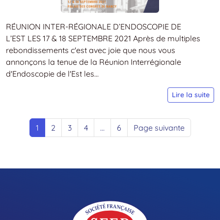
S
:
I
RÉUNION INTER-RÉGIONALE D’ENDOSCOPIE DE
v
L’EST LES 17 & 18 SEPTEMBRE 2021 Après de multiples
!
rebondissements c'est avec joie que nous vous
annonçons la tenue de la Réunion Interrégionale
d'Endoscopie de l'Est les...
S
Lire la suite
N
–
1
2
3
4
…
6
Page suivante
R
in
r
d
d
l’
l
1