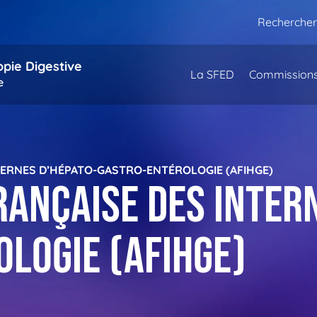
Rechercher
opie Digestive
La SFED
Commission
e
TERNES D’HÉPATO-GASTRO-ENTÉROLOGIE (AFIHGE)
rançaise des Inter
logie (AFIHGE)