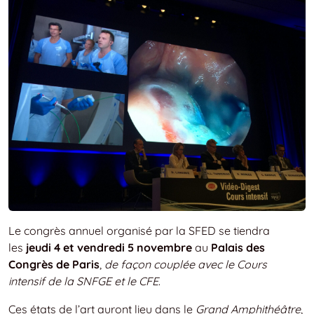
Le congrès annuel organisé par la SFED se tiendra
les
jeudi 4 et vendredi 5 novembre
au
Palais des
Congrès de Paris
,
de façon couplée avec le Cours
intensif de la SNFGE et le CFE
.
Ces états de l’art auront lieu dans le
Grand Amphithéâtre
,