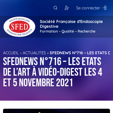
Passer au contenu principal
Se connecter
Société Française d'Endoscopie
Digestive
Formation – Qualité – Recherche
ACCUEIL
ACTUALITÉS
SFEDNEWS N°716 – LES ETATS DE
SFEDNews n°716 – Les Etats
de l’Art à Vidéo-Digest les 4
et 5 novembre 2021