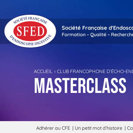
Passer au contenu principal
Société Française d'Endosc
Formation – Qualité – Recherch
ACCUEIL
CLUB FRANCOPHONE D’ÉCHO-EN
Masterclass
Adhérer au CFE
Un petit mot d’histoire
Co