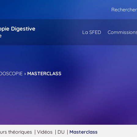
Rechercher
opie Digestive
La SFED
Commission
e
DOSCOPIE
MASTERCLASS
urs théoriques
Vidéos
DU
Masterclass