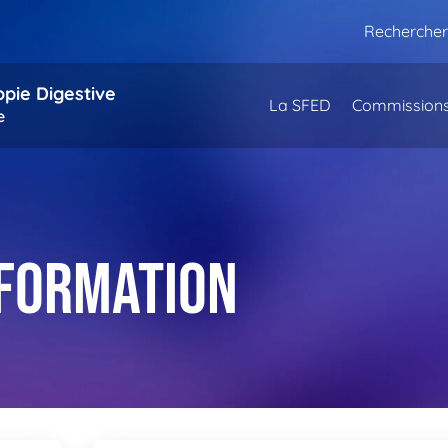
Rechercher
opie Digestive
La SFED
Commission
e
Formation