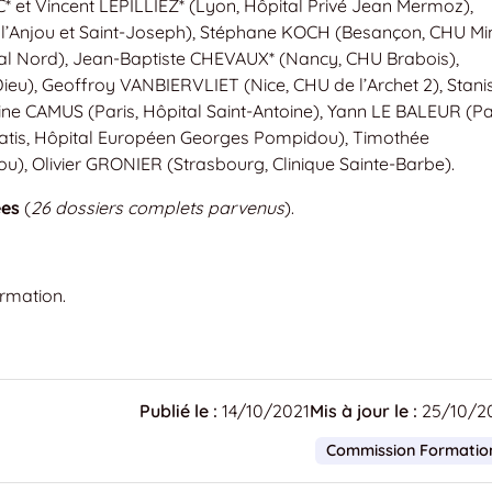
* et Vincent LEPILLIEZ* (Lyon, Hôpital Privé Jean Mermoz),
l’Anjou et Saint-Joseph), Stéphane KOCH (Besançon, CHU Min
al Nord), Jean-Baptiste CHEVAUX* (Nancy, CHU Brabois),
), Geoffroy VANBIERVLIET (Nice, CHU de l’Archet 2), Stani
ne CAMUS (Paris, Hôpital Saint-Antoine), Yann LE BALEUR (Par
Patis, Hôpital Européen Georges Pompidou), Timothée
, Olivier GRONIER (Strasbourg, Clinique Sainte-Barbe).
ées
(
26 dossiers complets parvenus
).
ormation.
Publié le :
14/10/2021
Mis à jour le :
25/10/2
Commission Formatio