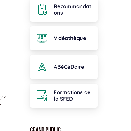
Recommandati
ons
Vidéothèque
ABéCéDaire
Formations de
ges
la SFED
e
,
Grand public