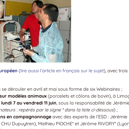
européen
(
lire aussi l’article en français sur le sujet
), avec trois
va se dérouler en avril et mai sous forme de six Webinaires ;
 sur modèles animaux
(porcelets et côlons de bovin), à Limo
u
lundi 7 au vendredi 11 juin
, sous la responsabilité de Jérémi
ateurs : repérés par le signe * dans la liste ci-dessous
) ;
ains en compagnonnage
avec des experts de l’ESD : Jérémie
CHU Dupuytren), Mathieu PIOCHE* et Jérôme RIVORY* (Lyon