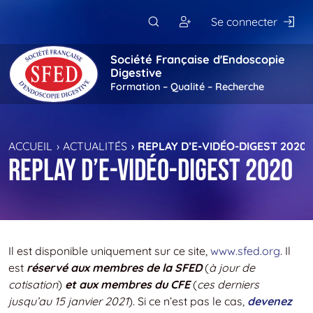
Passer au contenu principal
Se connecter
Société Française d'Endoscopie
Digestive
Formation – Qualité – Recherche
ACCUEIL
ACTUALITÉS
REPLAY D’E-VIDÉO-DIGEST 2020
Replay d’e-Vidéo-Digest 2020
Il est disponible uniquement sur ce site,
www.sfed.org
. Il
est
réservé aux membres de la SFED
(
à jour de
cotisation
)
et aux membres du CFE
(
ces derniers
jusqu’au 15 janvier 2021
). Si ce n’est pas le cas,
devenez