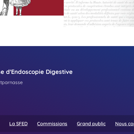
se d'Endoscopie Digestive
ntparnasse
La SFED
Commissions
Grand public
Nous co