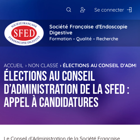
Passer au contenu principal
Se connecter
Société Française d'Endoscopie
Digestive
Formation – Qualité – Recherche
ACCUEIL
NON CLASSÉ
ÉLECTIONS AU CONSEIL D’ADMIN
Élections au Conseil
d’Administration de la SFED :
appel à candidatures
Le Conseil d’Administration de la Société Française