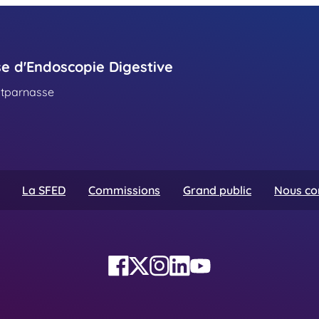
se d'Endoscopie Digestive
ntparnasse
La SFED
Commissions
Grand public
Nous co