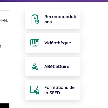
Recommandati
MAN,
ons
Vidéothèque
4
ABéCéDaire
Formations de
la SFED