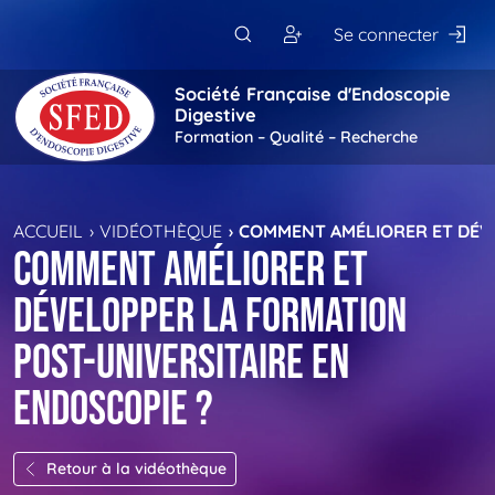
Passer au contenu principal
Se connecter
Société Française d'Endoscopie
Digestive
Formation – Qualité – Recherche
ACCUEIL
VIDÉOTHÈQUE
COMMENT AMÉLIORER ET DÉVE
Comment améliorer et
développer la formation
post-universitaire en
endoscopie ?
Retour à la vidéothèque