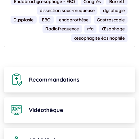
Endobrachyœsophage - EBO
Congrès
Barrett
dissection sous-muqueuse
dysphagie
Dysplasie
EBO
endoprothèse
Gastroscopie
Radiofréquence
rfa
Œsophage
œsophagite éosinophile
Recommandations
Vidéothèque