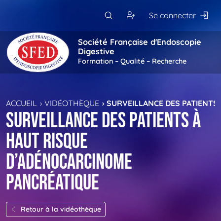
Passer au contenu principal
Se connecter
Société Française d'Endoscopie
Digestive
Formation – Qualité – Recherche
ACCUEIL
VIDÉOTHÈQUE
SURVEILLANCE DES PATIENTS
Surveillance des patients à
haut risque
d’adénocarcinome
pancréatique
Retour à la vidéothèque