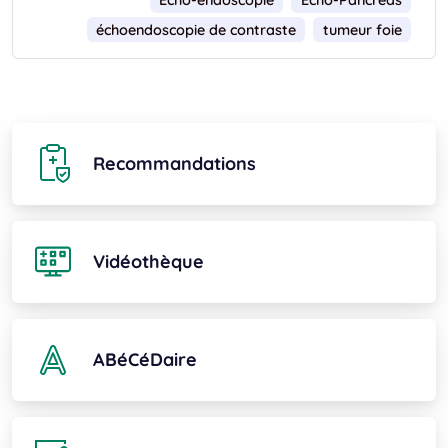
Echo-endoscopie
Echo-Pancréas
échoendoscopie de contraste
tumeur foie
Recommandations
Vidéothèque
ABéCéDaire