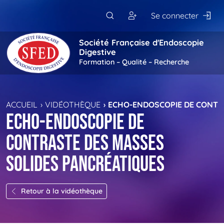
Passer au contenu principal
Se connecter
Société Française d'Endoscopie
Digestive
Formation – Qualité – Recherche
ACCUEIL
VIDÉOTHÈQUE
ECHO-ENDOSCOPIE DE CONTR
Echo-endoscopie de
contraste des masses
solides pancréatiques
Retour à la vidéothèque