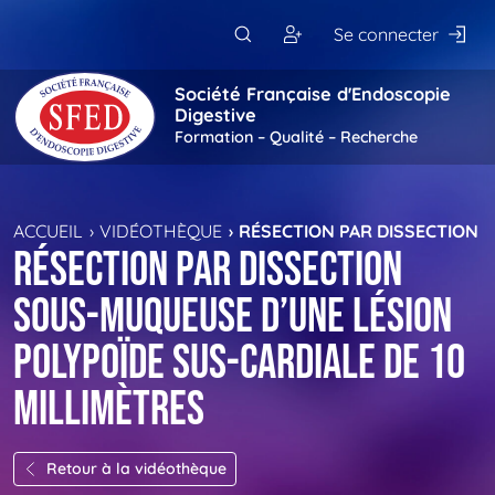
Passer au contenu principal
Se connecter
Société Française d'Endoscopie
Digestive
Formation – Qualité – Recherche
ACCUEIL
VIDÉOTHÈQUE
RÉSECTION PAR DISSECTION 
Résection par dissection
sous-muqueuse d’une lésion
polypoïde sus-cardiale de 10
millimètres
Retour à la vidéothèque