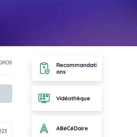
EGROS
Recommandati
ons
Vidéothèque
ABéCéDaire
023