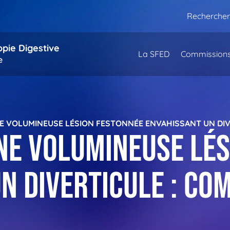
Rechercher
opie Digestive
La SFED
Commission
e
E VOLUMINEUSE LÉSION FESTONNÉE ENVAHISSANT UN DIVE
ne volumineuse lé
n diverticule : co