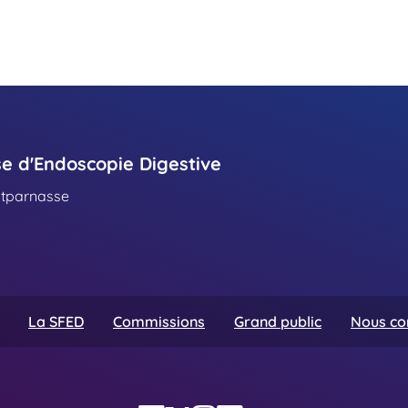
se d'Endoscopie Digestive
ntparnasse
La SFED
Commissions
Grand public
Nous co