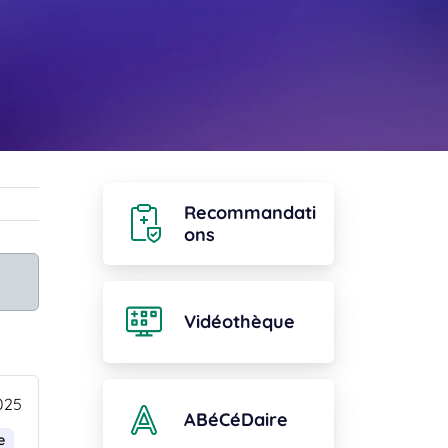
Recommandati
ons
Vidéothèque
025
ABéCéDaire
e