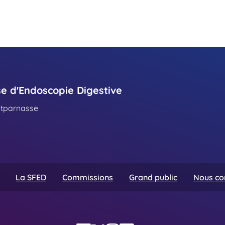
se d'Endoscopie Digestive
ntparnasse
La SFED
Commissions
Grand public
Nous co