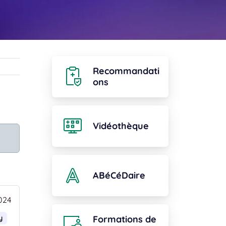
Recommandati
ons
Vidéothèque
ABéCéDaire
024
Formations de
y