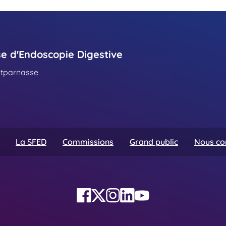
se d'Endoscopie Digestive
ntparnasse
La SFED
Commissions
Grand public
Nous co