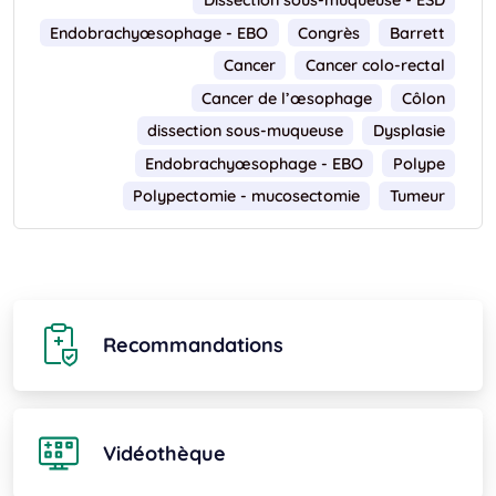
Dissection sous-muqueuse - ESD
Endobrachyœsophage - EBO
Congrès
Barrett
Cancer
Cancer colo-rectal
Cancer de l’œsophage
Côlon
dissection sous-muqueuse
Dysplasie
Endobrachyœsophage - EBO
Polype
Polypectomie - mucosectomie
Tumeur
Recommandations
Vidéothèque