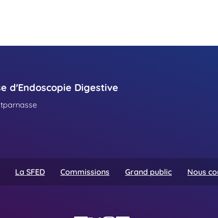
se d'Endoscopie Digestive
ntparnasse
La SFED
Commissions
Grand public
Nous co