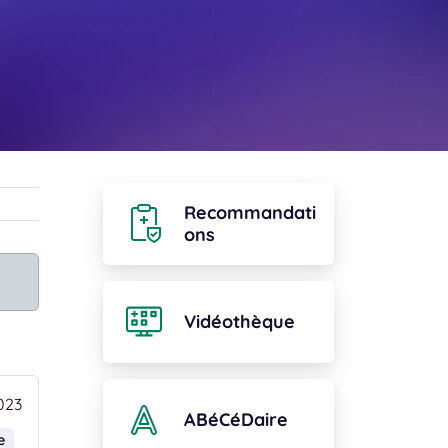
Recommandati
ons
Vidéothèque
023
ABéCéDaire
e