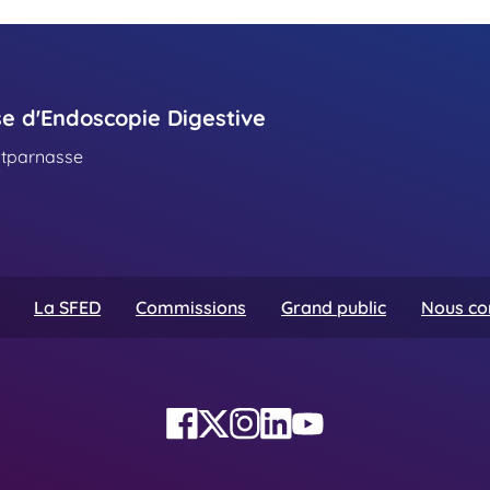
se d'Endoscopie Digestive
ntparnasse
La SFED
Commissions
Grand public
Nous co