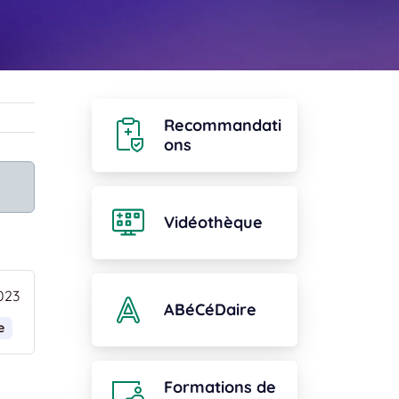
Recommandati
ons
Vidéothèque
023
ABéCéDaire
e
Formations de