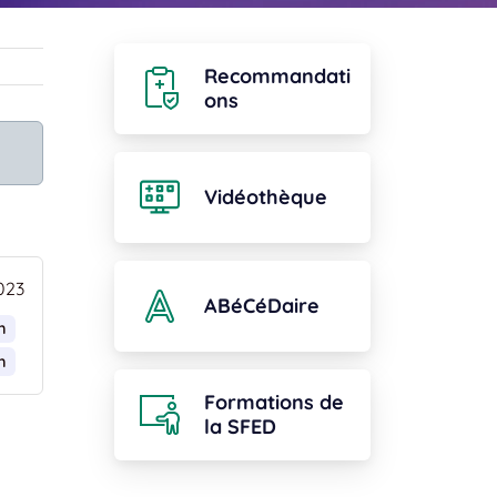
Recommandati
ons
Vidéothèque
023
ABéCéDaire
n
n
Formations de
la SFED