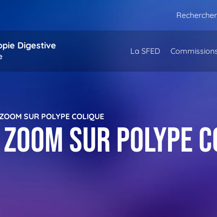
Rechercher
opie Digestive
La SFED
Commission
e
 ZOOM SUR POLYPE COLIQUE
 zoom sur polype c