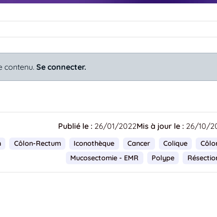
e contenu.
Se connecter.
Publié le :
26/01/2022
Mis à jour le :
26/10/2
n
Côlon-Rectum
Iconothèque
Cancer
Colique
Côlo
Mucosectomie - EMR
Polype
Résectio