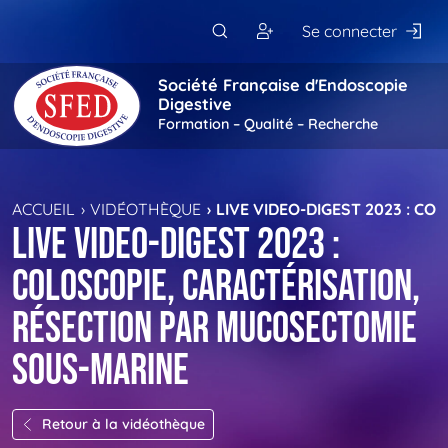
Passer au contenu principal
Se connecter
Société Française d'Endoscopie
Digestive
Formation – Qualité – Recherche
ACCUEIL
VIDÉOTHÈQUE
LIVE VIDEO-DIGEST 2023 : C
LIVE VIDEO-DIGEST 2023 :
Coloscopie, Caractérisation,
Résection par mucosectomie
sous-marine
Retour à la vidéothèque