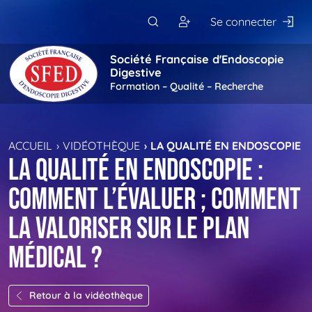
Passer au contenu principal
Se connecter
Société Française d'Endoscopie
Digestive
Formation – Qualité – Recherche
ACCUEIL
VIDÉOTHÈQUE
LA QUALITÉ EN ENDOSCOPIE :
La qualité en endoscopie :
comment l’évaluer ; comment
la valoriser sur le plan
médical ?
Retour à la vidéothèque