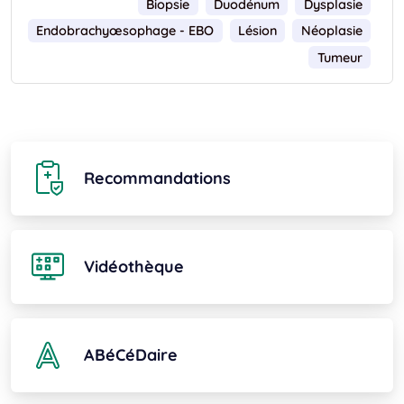
Biopsie
Duodénum
Dysplasie
Endobrachyœsophage - EBO
Lésion
Néoplasie
Tumeur
Recommandations
Vidéothèque
ABéCéDaire