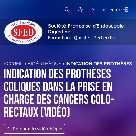
Passer au contenu principal
Se connecter
Société Française d'Endoscopie
Digestive
Formation – Qualité – Recherche
ACCUEIL
VIDÉOTHÈQUE
INDICATION DES PROTHÈSES 
Indication des prothèses
coliques dans la prise en
charge des cancers colo-
rectaux (vidéo)
Retour à la vidéothèque