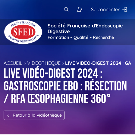
Passer au contenu principal
Se connecter
Société Française d'Endoscopie
Digestive
Formation – Qualité – Recherche
ACCUEIL
VIDÉOTHÈQUE
LIVE VIDÉO-DIGEST 2024 : G
Live Vidéo-Digest 2024 :
Gastroscopie EBO : résection
/ RFA œsophagienne 360°
Retour à la vidéothèque