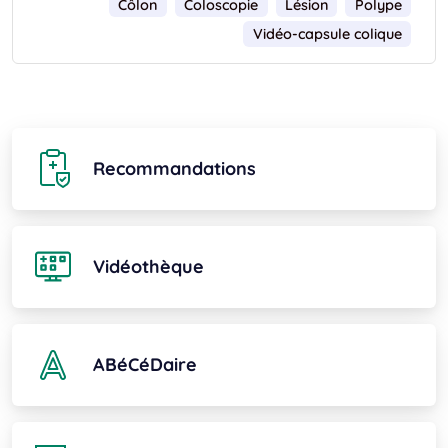
Côlon
Coloscopie
Lésion
Polype
Vidéo-capsule colique
Recommandations
Vidéothèque
ABéCéDaire