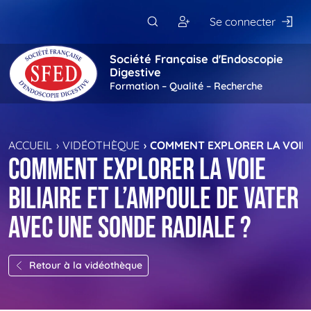
Passer au contenu principal
Se connecter
Société Française d'Endoscopie
Digestive
Formation – Qualité – Recherche
ACCUEIL
VIDÉOTHÈQUE
COMMENT EXPLORER LA VOIE B
Comment explorer la voie
biliaire et l’ampoule de Vater
avec une sonde radiale ?
Retour à la vidéothèque