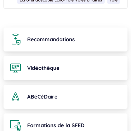
Echo-endoscopie Echo-Foie Voies biliaires
foie
Recommandations
Vidéothèque
ABéCéDaire
Formations de la SFED