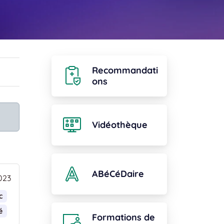
Recommandati
ons
Vidéothèque
ABéCéDaire
023
c
é
Formations de