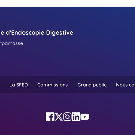
se d'Endoscopie Digestive
ntparnasse
La SFED
Commissions
Grand public
Nous co