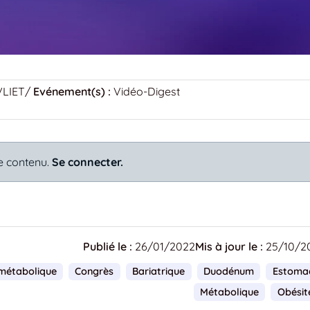
VLIET
/
Evénement(s) :
Vidéo-Digest
e contenu.
Se connecter.
Publié le :
26/01/2022
Mis à jour le :
25/10/2
 métabolique
Congrès
Bariatrique
Duodénum
Estoma
Métabolique
Obésit