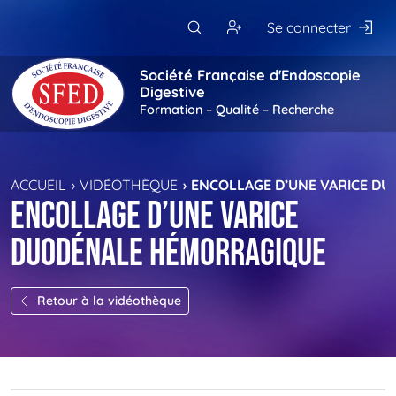
Passer au contenu principal
Se connecter
Société Française d'Endoscopie
Digestive
Formation – Qualité – Recherche
ACCUEIL
VIDÉOTHÈQUE
ENCOLLAGE D’UNE VARICE D
Encollage d’une varice
duodénale hémorragique
Retour à la vidéothèque