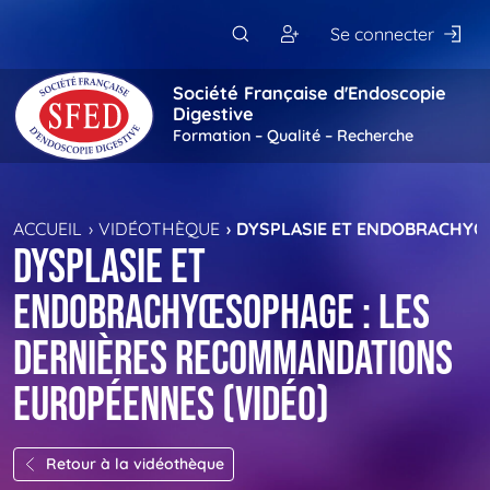
Passer au contenu principal
Se connecter
Société Française d'Endoscopie
Digestive
Formation – Qualité – Recherche
ACCUEIL
VIDÉOTHÈQUE
DYSPLASIE ET ENDOBRACHYŒ
Dysplasie et
endobrachyœsophage : les
dernières recommandations
européennes (vidéo)
Retour à la vidéothèque