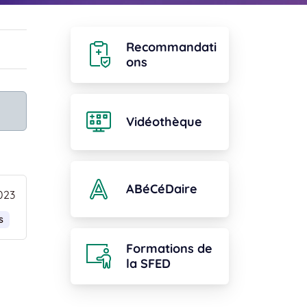
Recommandati
ons
Vidéothèque
ABéCéDaire
023
s
Formations de
la SFED