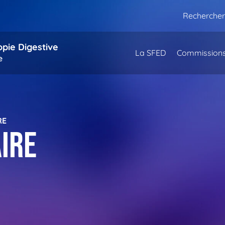
Rechercher
opie Digestive
La SFED
Commission
e
RE
AIRE