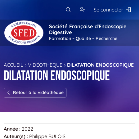
Passer au contenu principal
Se connecter
Société Française d'Endoscopie
Digestive
Formation – Qualité – Recherche
ACCUEIL
VIDÉOTHÈQUE
DILATATION ENDOSCOPIQUE
DILATATION ENDOSCOPIQUE
Retour à la vidéothèque
Année :
2022
Auteur(s) :
Philippe BULOIS