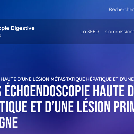
Rechercher
opie Digestive
La SFED
Commission
e
UTE D’UNE LÉSION MÉTASTATIQUE HÉPATIQUE ET D’UNE 
 échoendoscopie haute d
ique et d’une lésion pri
igne