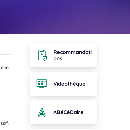
Recommandati
ons
ntée
Vidéothèque
ABéCéDaire
ssif,