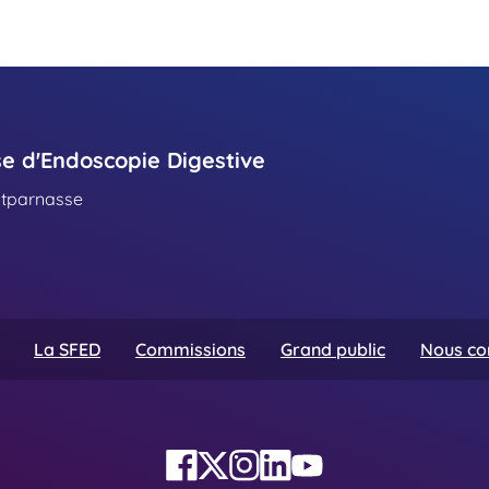
se d'Endoscopie Digestive
ntparnasse
La SFED
Commissions
Grand public
Nous co