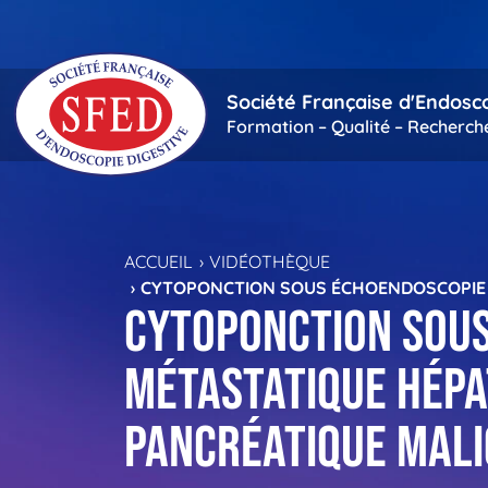
Passer au contenu principal
Société Française d'Endosc
Formation – Qualité – Recherch
ACCUEIL
VIDÉOTHÈQUE
CYTOPONCTION SOUS ÉCHOENDOSCOPIE HA
Cytoponction sous
métastatique hépat
pancréatique mal