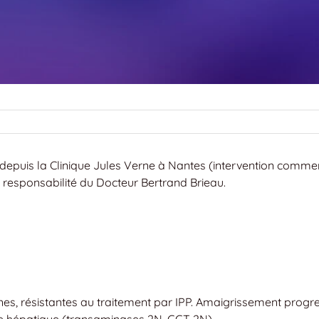
depuis la Clinique Jules Verne à Nantes (intervention comme
a responsabilité du Docteur Bertrand Brieau.
ines, résistantes au traitement par IPP. Amaigrissement progre
ie hépatique (transaminases 2N, GGT 2N).