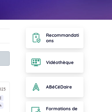
Recommandati
ons
Vidéothèque
ABéCéDaire
023
E
m
Formations de