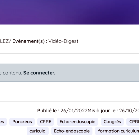
ALEZ
/
Evénement(s) :
Vidéo-Digest
e contenu.
Se connecter.
Publié le :
26/01/2022
Mis à jour le :
26/10/2
res
Pancréas
CPRE
Echo-endoscopie
Congrès
CPR
curicula
Echo-endoscopie
formation curiculu