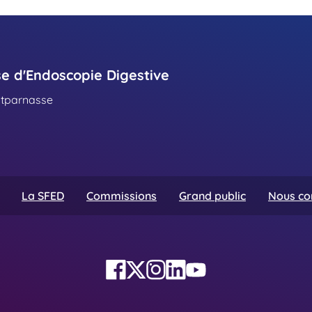
se d'Endoscopie Digestive
ntparnasse
La SFED
Commissions
Grand public
Nous co