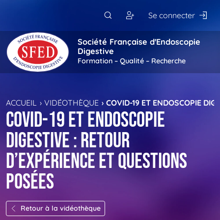
Passer au contenu principal
Se connecter
Société Française d'Endoscopie
Digestive
Formation – Qualité – Recherche
ACCUEIL
VIDÉOTHÈQUE
COVID-19 ET ENDOSCOPIE DIG
COVID-19 et endoscopie
digestive : retour
d’expérience et questions
posées
Retour à la vidéothèque