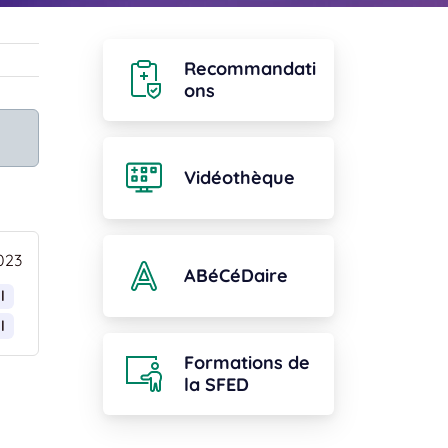
Recommandati
ons
Vidéothèque
023
ABéCéDaire
l
l
Formations de
la SFED