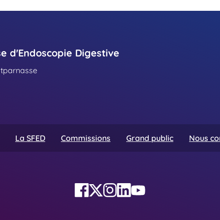
se d'Endoscopie Digestive
ntparnasse
La SFED
Commissions
Grand public
Nous co