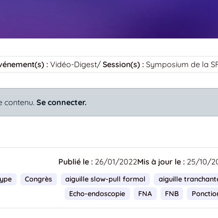
vénement(s) :
Vidéo-Digest
/
Session(s) :
Symposium de la S
e contenu.
Se connecter.
Publié le :
26/01/2022
Mis à jour le :
25/10/2
lype
Congrès
aiguille slow-pull formol
aiguille tranchant
Echo-endoscopie
FNA
FNB
Ponctio