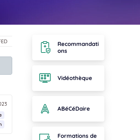
FED
Recommandati
ons
Vidéothèque
023
ABéCéDaire
e
n
Formations de