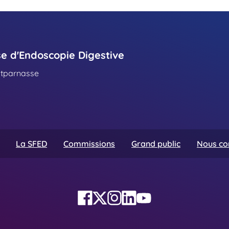
se d'Endoscopie Digestive
ntparnasse
La SFED
Commissions
Grand public
Nous co