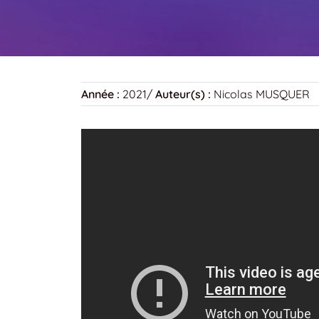
Année :
2021
/
Auteur(s) :
Nicolas MUSQUER