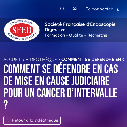
Passer au contenu principal
Se connecter
Société Française d'Endoscopie
Digestive
Formation – Qualité – Recherche
ACCUEIL
VIDÉOTHÈQUE
COMMENT SE DÉFENDRE EN CAS
Comment se défendre en cas
de mise en cause judiciaire
pour un cancer d’intervalle
?
Retour à la vidéothèque