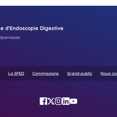
se d'Endoscopie Digestive
ntparnasse
La SFED
Commissions
Grand public
Nous co