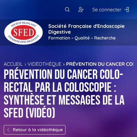
Passer au contenu principal
Se connecter
Société Française d'Endoscopie
Digestive
Formation – Qualité – Recherche
ACCUEIL
VIDÉOTHÈQUE
PRÉVENTION DU CANCER COLO-
Prévention du cancer colo-
rectal par la coloscopie :
synthèse et messages de la
SFED (vidéo)
Retour à la vidéothèque