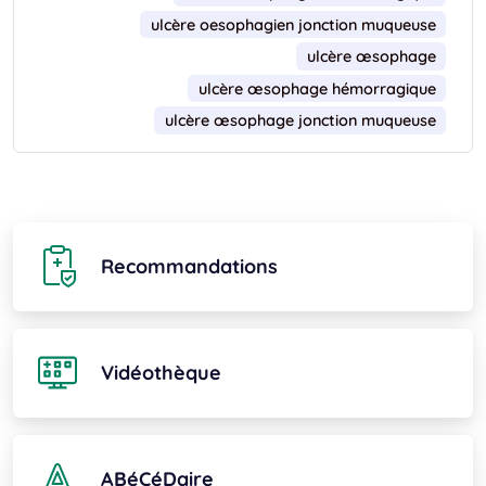
ulcère oesophagien jonction muqueuse
ulcère œsophage
ulcère œsophage hémorragique
ulcère œsophage jonction muqueuse
Recommandations
Vidéothèque
ABéCéDaire