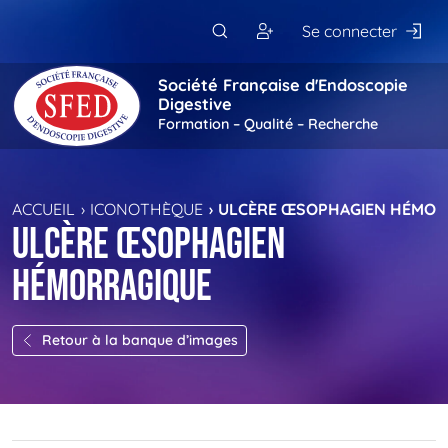
Passer au contenu principal
Se connecter
Société Française d'Endoscopie
Digestive
Formation – Qualité – Recherche
ACCUEIL
ICONOTHÈQUE
ULCÈRE ŒSOPHAGIEN HÉMOR
Ulcère œsophagien
hémorragique
Retour à la banque d’images