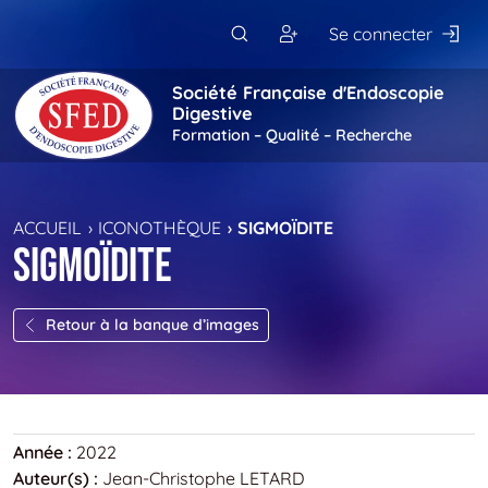
Passer au contenu principal
Se connecter
Société Française d'Endoscopie
Digestive
Formation – Qualité – Recherche
ACCUEIL
ICONOTHÈQUE
SIGMOÏDITE
Sigmoïdite
Retour à la banque d’images
Année :
2022
Auteur(s) :
Jean-Christophe LETARD