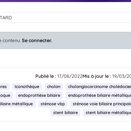
ETARD
e contenu.
Se connecter.
Publié le :
17/08/2022
Mis à jour le :
19/03/2
ares
Iconothèque
cholan
cholangiocarcinome cholédocie
doque
endoprothèse biliaire
endoprothèse biliaire métalliqu
liaire métallique
sténose vbp
sténose voie biliaire principal
stent biliaire
stent biliaire métalliqu