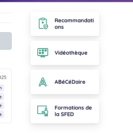
Recommandati
ons
Vidéothèque
025
ABéCéDaire
n
e
e
Formations de
la SFED
e