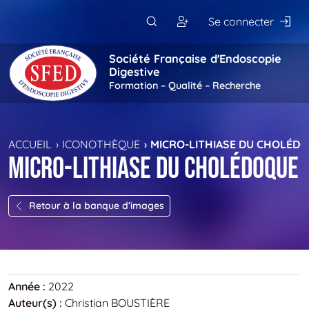
Passer au contenu principal
Se connecter
Société Française d'Endoscopie
Digestive
Formation – Qualité – Recherche
ACCUEIL
ICONOTHÈQUE
MICRO-LITHIASE DU CHOLÉD
Micro-lithiase du cholédoque
Retour à la banque d’images
Année :
2022
Auteur(s) :
Christian BOUSTIÈRE