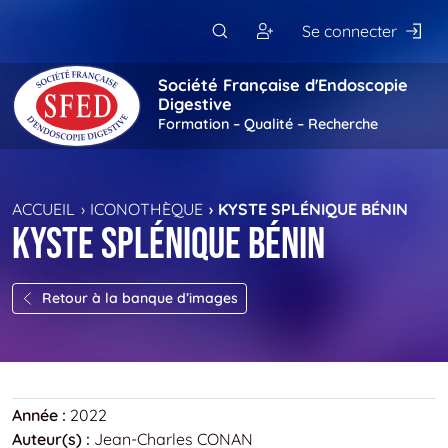
Passer au contenu principal
Se connecter
Société Française d'Endoscopie
Digestive
Formation – Qualité – Recherche
ACCUEIL
ICONOTHÈQUE
KYSTE SPLÉNIQUE BÉNIN
Kyste splénique bénin
Retour à la banque d’images
Année :
2022
Auteur(s) :
Jean-Charles CONAN