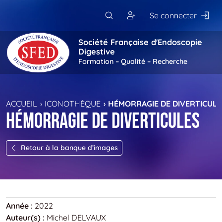
Passer au contenu principal
Se connecter
Société Française d'Endoscopie
Digestive
Formation – Qualité – Recherche
ACCUEIL
ICONOTHÈQUE
HÉMORRAGIE DE DIVERTICUL
Hémorragie de diverticules
Retour à la banque d’images
Année :
2022
Auteur(s) :
Michel DELVAUX